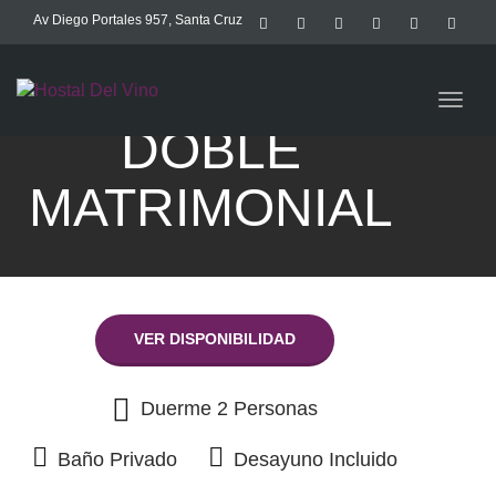
navig
Av Diego Portales 957, Santa Cruz
HABITACIÓN
Toggl
navig
DOBLE
MATRIMONIAL
VER DISPONIBILIDAD
Duerme 2 Personas
Baño Privado
Desayuno Incluido